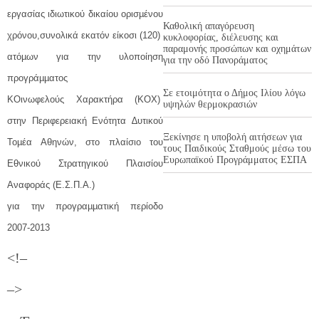
εργασίας ιδιωτικού δικαίου ορισµένου
Καθολική απαγόρευση
χρόνου,συνολικά εκατόν είκοσι (120)
κυκλοφορίας, διέλευσης και
παραμονής προσώπων και οχημάτων
ατόµων για την υλοποίηση
για την οδό Πανοράματος
προγράµµατος
Σε ετοιμότητα ο Δήμος Ιλίου λόγω
ΚΟινωφελούς Χαρακτήρα (ΚΟΧ)
υψηλών θερμοκρασιών
στην Περιφερειακή Ενότητα ∆υτικού
Ξεκίνησε η υποβολή αιτήσεων για
Τοµέα Αθηνών, στο πλαίσιο του
τους Παιδικούς Σταθμούς μέσω του
Ευρωπαϊκού Προγράμματος ΕΣΠΑ
Εθνικού Στρατηγικού Πλαισίου
Αναφοράς (Ε.Σ.Π.Α.)
για την προγραµµατική περίοδο
2007-2013
<!–
–>