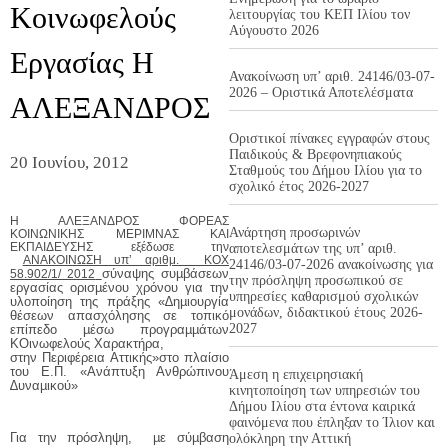
Κοινωφελούς
λειτουργίας του ΚΕΠ Ιλίου τον
Αύγουστο 2026
Εργασίας Η
Ανακοίνωση υπ’ αριθ. 24146/03-07-
2026 – Οριστικά Αποτελέσματα
ΑΛΕΞΑΝΔΡΟΣ
Οριστικοί πίνακες εγγραφών στους
Παιδικούς & Βρεφονηπιακούς
20 Ιουνίου, 2012
Σταθμούς του Δήμου Ιλίου για το
σχολικό έτος 2026-2027
Η ΑΛΕΞΑΝΔΡΟΣ ΦΟΡΕΑΣ
Ανάρτηση προσωρινών
ΚΟΙΝΩΝΙΚΗΣ ΜΕΡΙΜΝΑΣ ΚΑΙ
ΕΚΠΑΙΔΕΥΣΗΣ εξέδωσε την
αποτελεσμάτων της υπ’ αριθ.
ΑΝΑΚΟΙΝΩΣΗ υπ’ αριθμ. ΚΟΧ
24146/03-07-2026 ανακοίνωσης για
σύναψης συµβάσεων
58.902/1/ 2012
την πρόσληψη προσωπικού σε
εργασίας ορισµένου χρόνου για την
υπηρεσίες καθαρισμού σχολικών
υλοποίηση της πράξης «∆ηµιουργία
μονάδων, διδακτικού έτους 2026-
θέσεων απασχόλησης σε τοπικό
2027
επίπεδο µέσω προγραµµάτων
ΚΟινωφελούς Χαρακτήρα,
στην Περιφέρεια Αττικής»στο πλαίσιο
του Ε.Π. «Ανάπτυξη Ανθρώπινου
Άμεση η επιχειρησιακή
∆υναµικού»
κινητοποίηση των υπηρεσιών του
Δήμου Ιλίου στα έντονα καιρικά
φαινόμενα που έπληξαν το Ίλιον και
Για την πρόσληψη, µε σύµβαση
ολόκληρη την Αττική