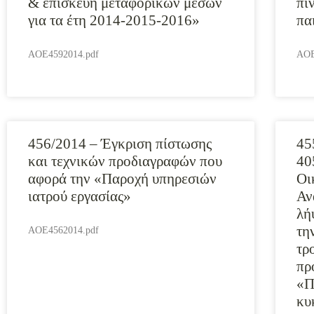
& επισκευή μεταφορικών μέσων
πι
για τα έτη 2014-2015-2016»
πα
AOE4592014.pdf
AOE
456/2014 – Έγκριση πίστωσης
45
και τεχνικών προδιαγραφών που
40
αφορά την «Παροχή υπηρεσιών
Οι
ιατρού εργασίας»
Αν
λή
τη
AOE4562014.pdf
τρ
πρ
«Π
κυ