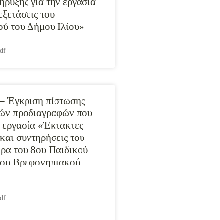
ήρυξης για την εργασία
εξετάσεις του
ύ του Δήμου Ιλίου»
df
– Έγκριση πίστωσης
κών προδιαγραφών που
 εργασία «Έκτακτες
 και συντηρήσεις του
ρα του 8ου Παιδικού
0ου Βρεφονηπιακού
df