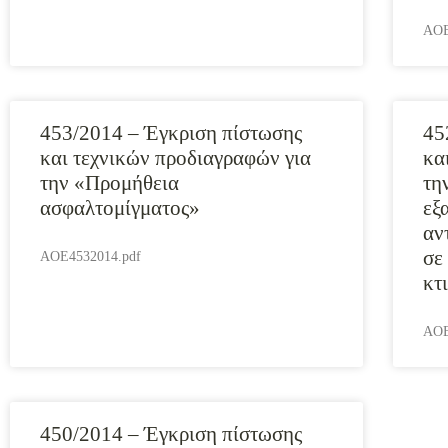
AOE
453/2014 – Έγκριση πίστωσης
45
και τεχνικών προδιαγραφών για
κα
την «Προμήθεια
τη
ασφαλτομίγματος»
εξ
αν
σε
AOE4532014.pdf
κτ
AOE
450/2014 – Έγκριση πίστωσης