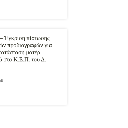
– Έγκριση πίστωσης
κών προδιαγραφών για
κατάσταση μοτέρ
ύ στο Κ.Ε.Π. του Δ.
df