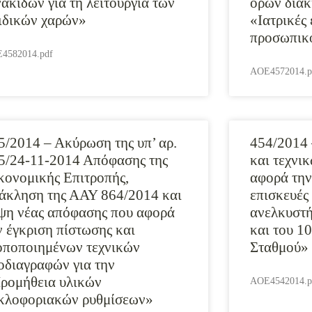
νακίδων για τη λειτουργία των
όρων διακ
ιδικών χαρών»
«Ιατρικές 
προσωπικο
4582014.pdf
AOE4572014.p
5/2014 – Ακύρωση της υπ’ αρ.
454/2014 
5/24-11-2014 Απόφασης της
και τεχνι
κονομικής Επιτροπής,
αφορά την
άκληση της ΑΑΥ 864/2014 και
επισκευές
ψη νέας απόφασης που αφορά
ανελκυστή
ν έγκριση πίστωσης και
και του 1
οποποιημένων τεχνικών
Σταθμού»
οδιαγραφών για την
ρομήθεια υλικών
AOE4542014.p
κλοφοριακών ρυθμίσεων»