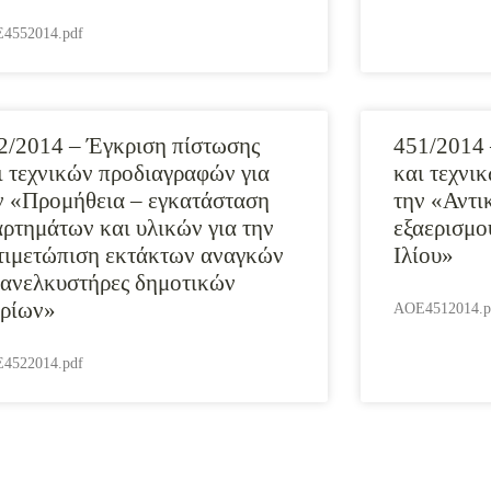
4552014.pdf
2/2014 – Έγκριση πίστωσης
451/2014 
ι τεχνικών προδιαγραφών για
και τεχνι
ν «Προμήθεια – εγκατάσταση
την «Αντι
αρτημάτων και υλικών για την
εξαερισμο
τιμετώπιση εκτάκτων αναγκών
Ιλίου»
 ανελκυστήρες δημοτικών
ιρίων»
AOE4512014.p
4522014.pdf