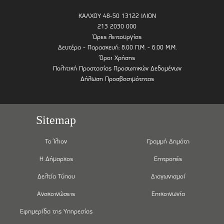
ΚΑΛΧΟΥ 48-50 13122 ΙΛΙΟΝ
213 2030 000
Ώρες λειτουργίας
Δευτέρα - Παρασκευή: 8.00 Π.Μ. - 6.00 Μ.Μ.
Όροι Χρήσης
Πολιτική Προστασίας Προσωπικών Δεδομένων
Δήλωση Προσβασιμότητας
Sitemap
Το Ίλιον
Γραμμή Δημότη
Η Δήμαρχος
Επιτροπές
Δελτία Τύπου
Διαγωνισμοί
Ανακοινώσεις
Επικοινωνία
Εφημερίδα της Υπηρεσίας