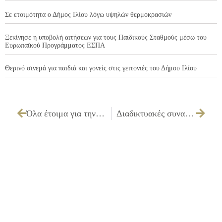
Σε ετοιμότητα ο Δήμος Ιλίου λόγω υψηλών θερμοκρασιών
Ξεκίνησε η υποβολή αιτήσεων για τους Παιδικούς Σταθμούς μέσω του
Ευρωπαϊκού Προγράμματος ΕΣΠΑ
Θερινό σινεμά για παιδιά και γονείς στις γειτονιές του Δήμου Ιλίου
Όλα έτοιμα για την επιστροφή των μαθητών σε Δημοτικά, Νηπιαγωγεία και Παιδικούς Σταθμούς του Δήμου Ιλίου
Διαδικτυακές συναντήσεις της Ακαδημίας Γονέων Δήμου Ιλίου «Από το Α έως το Ω»