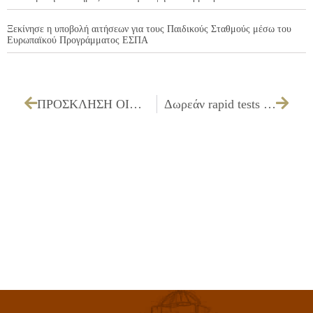
Ξεκίνησε η υποβολή αιτήσεων για τους Παιδικούς Σταθμούς μέσω του
Ευρωπαϊκού Προγράμματος ΕΣΠΑ
ΠΡΟΣΚΛΗΣΗ ΟΙΚΟΝΟΜΙΚΗΣ ΕΠΙΤΡΟΠΗΣ ΓΙΑ ΤΗΝ 11/01/2021
Δωρεάν rapid tests στην αίθουσα πολλαπλών χρήσεων του Δημαρχείου Ιλίου