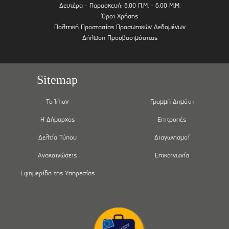
Δευτέρα - Παρασκευή: 8.00 Π.Μ. - 6.00 Μ.Μ.
Όροι Χρήσης
Πολιτική Προστασίας Προσωπικών Δεδομένων
Δήλωση Προσβασιμότητας
Sitemap
Το Ίλιον
Γραμμή Δημότη
Η Δήμαρχος
Επιτροπές
Δελτία Τύπου
Διαγωνισμοί
Ανακοινώσεις
Επικοινωνία
Εφημερίδα της Υπηρεσίας