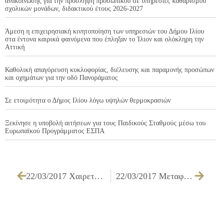
ανακοίνωσης για την πρόσληψη προσωπικού σε υπηρεσίες καθαρισμού
σχολικών μονάδων, διδακτικού έτους 2026-2027
Άμεση η επιχειρησιακή κινητοποίηση των υπηρεσιών του Δήμου Ιλίου
στα έντονα καιρικά φαινόμενα που έπληξαν το Ίλιον και ολόκληρη την
Αττική
Καθολική απαγόρευση κυκλοφορίας, διέλευσης και παραμονής προσώπων
και οχημάτων για την οδό Πανοράματος
Σε ετοιμότητα ο Δήμος Ιλίου λόγω υψηλών θερμοκρασιών
Ξεκίνησε η υποβολή αιτήσεων για τους Παιδικούς Σταθμούς μέσω του
Ευρωπαϊκού Προγράμματος ΕΣΠΑ
22/03/2017 Χαιρετισμός Δημάρχου Ιλίου Νίκου Ζενέτου στα εγκαίνια του γηπέδου ποδοσφαιρικών ακαδημιών Δήμου Ιλίου
22/03/2017 Μεταφορά μελών Κ.Α.Π.Η., αθλούμενων σε αθλητικές δραστηριότητες και μελών πολιτιστικών δραστηριοτήτων για το έτος 2017