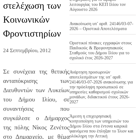
στελέχωση των
λειτουργίας του ΚΕΠ Ιλίου τον
Αύγουστο 2026
Κοινωνικών
Ανακοίνωση υπ’ αριθ. 24146/03-07-
2026 – Οριστικά Αποτελέσματα
Φροντιστηρίων
Οριστικοί πίνακες εγγραφών στους
Παιδικούς & Βρεφονηπιακούς
24 Σεπτεμβρίου, 2012
Σταθμούς του Δήμου Ιλίου για το
σχολικό έτος 2026-2027
Σε συνέχεια της θετικής
Ανάρτηση προσωρινών
αποτελεσμάτων της υπ’ αριθ.
ανταπόκρισης των
24146/03-07-2026 ανακοίνωσης για
την πρόσληψη προσωπικού σε
Διευθυντών των Λυκείων
υπηρεσίες καθαρισμού σχολικών
μονάδων, διδακτικού έτους 2026-
του Δήμου Ιλίου, σε
2027
συναντήσεις που
Άμεση η επιχειρησιακή
συγκάλεσε ο Δήμαρχος
κινητοποίηση των υπηρεσιών του
της πόλης Νίκος Ζενέτος
Δήμου Ιλίου στα έντονα καιρικά
φαινόμενα που έπληξαν το Ίλιον και
στο Δημαρχείο, με θέμα
ολόκληρη την Αττική