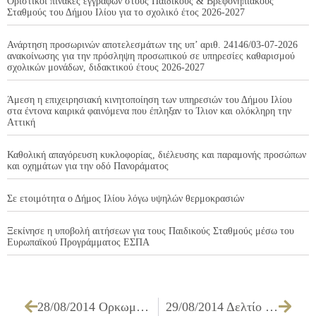
Οριστικοί πίνακες εγγραφών στους Παιδικούς & Βρεφονηπιακούς
Σταθμούς του Δήμου Ιλίου για το σχολικό έτος 2026-2027
Ανάρτηση προσωρινών αποτελεσμάτων της υπ’ αριθ. 24146/03-07-2026
ανακοίνωσης για την πρόσληψη προσωπικού σε υπηρεσίες καθαρισμού
σχολικών μονάδων, διδακτικού έτους 2026-2027
Άμεση η επιχειρησιακή κινητοποίηση των υπηρεσιών του Δήμου Ιλίου
στα έντονα καιρικά φαινόμενα που έπληξαν το Ίλιον και ολόκληρη την
Αττική
Καθολική απαγόρευση κυκλοφορίας, διέλευσης και παραμονής προσώπων
και οχημάτων για την οδό Πανοράματος
Σε ετοιμότητα ο Δήμος Ιλίου λόγω υψηλών θερμοκρασιών
Ξεκίνησε η υποβολή αιτήσεων για τους Παιδικούς Σταθμούς μέσω του
Ευρωπαϊκού Προγράμματος ΕΣΠΑ
28/08/2014 Ορκωμοσία του Δημάρχου Ιλίου Νίκου Ζενέτου και του νέου Δημοτικού Συμβουλίου Ιλίου
29/08/2014 Δελτίο Τύπου: Ο Δήμος Ιλίου συνεχίζει τον αγώνα για τη διάσωση του Πάρκου