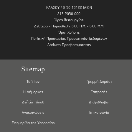
ΚΑΛΧΟΥ 48-50 13122 ΙΛΙΟΝ
213 2030 000
Ώρες λειτουργίας
Δευτέρα - Παρασκευή: 8.00 Π.Μ. - 6.00 Μ.Μ.
Όροι Χρήσης
Πολιτική Προστασίας Προσωπικών Δεδομένων
Δήλωση Προσβασιμότητας
Sitemap
Το Ίλιον
Γραμμή Δημότη
Η Δήμαρχος
Επιτροπές
Δελτία Τύπου
Διαγωνισμοί
Ανακοινώσεις
Επικοινωνία
Εφημερίδα της Υπηρεσίας