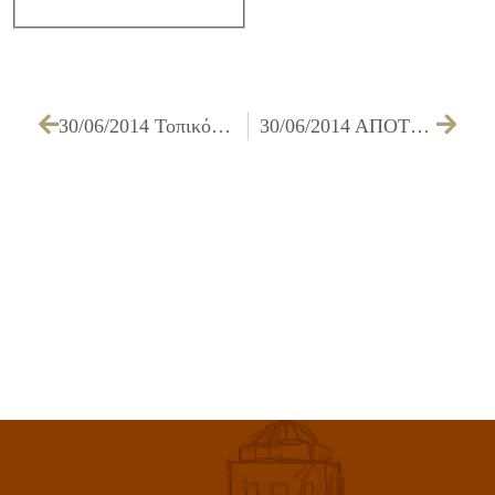
30/06/2014 Τοπικό Σχέδιο Δράσης για την Κοινωνική Ένταξη Ευάλωτων Ομάδων – ΑΜΕΑ
30/06/2014 ΑΠΟΤΕΛΕΣΜΑΤΑ – ΠΙΝΑΚΕΣ ΑΞΙΟΛΟΓΗΣΗΣ ΚΑΙ ΜΟΡΙΟΔΟΤΗΣΗΣ ΤΩΝ ΑΙΤΗΣΕΩΝ ΣΤΟΥΣ ΠΑΙΔΙΚΟΥΣ ΚΑΙ ΒΡΕΦΟΝΗΠΙΑΚΟΥΣ ΣΤΑΘΜΟΥΣ ΓΙΑ ΤΟ ΣΧΟΛΙΚΟ ΕΤΟΣ 2014-2015