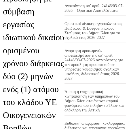
Ανακοίνωση υπ’ αριθ. 24146/03-07-
σύμβαση
2026 – Οριστικά Αποτελέσματα
εργασίας
Οριστικοί πίνακες εγγραφών στους
Παιδικούς & Βρεφονηπιακούς
Σταθμούς του Δήμου Ιλίου για το
ιδιωτικού δικαίου
σχολικό έτος 2026-2027
ορισμένου
Ανάρτηση προσωρινών
αποτελεσμάτων της υπ’ αριθ.
24146/03-07-2026 ανακοίνωσης για
χρόνου διάρκειας
την πρόσληψη προσωπικού σε
υπηρεσίες καθαρισμού σχολικών
δύο (2) μηνών
μονάδων, διδακτικού έτους 2026-
2027
ενός (1) ατόμου
Άμεση η επιχειρησιακή
κινητοποίηση των υπηρεσιών του
του κλάδου ΥΕ
Δήμου Ιλίου στα έντονα καιρικά
φαινόμενα που έπληξαν το Ίλιον και
ολόκληρη την Αττική
Οικογενειακών
Καθολική απαγόρευση κυκλοφορίας,
Βοηθών.
διέλευσης και παραμονής προσώπων