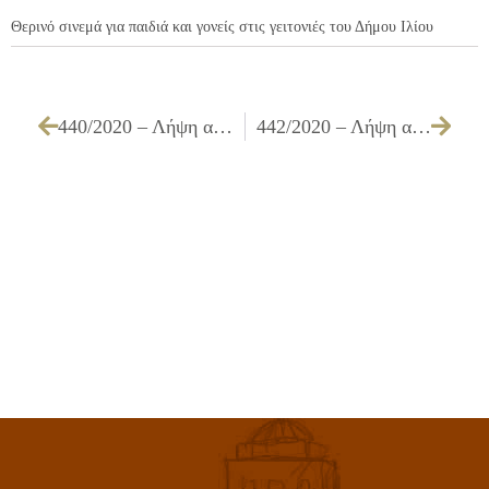
Θερινό σινεμά για παιδιά και γονείς στις γειτονιές του Δήμου Ιλίου
440/2020 – Λήψη απόφασης για αποδοχή πρότασης εξωδικαστικού συμβιβασμού με την ασφαλιστική εταιρεία «ΝΡ ΑΣΦΑΛΙΣΤΙΚΗ – ΝΕΟΣ ΠΟΣΕΙΔΩΝ Α.Ε.Α.Ε.
442/2020 – Λήψη απόφασης για την έγκριση της 13ης αναμόρφωσης προϋπολογισμού του Δήμου Ιλίου, έτους 2020, καθώς πρέπει να γίνει αποδοχή των έκτακτων επιχορηγήσεων, λόγω λήξης οικονομικού έτους