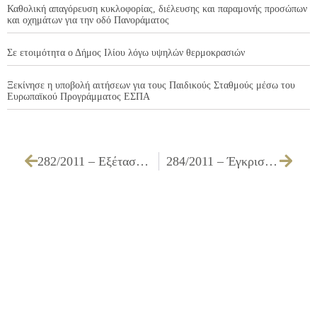
Καθολική απαγόρευση κυκλοφορίας, διέλευσης και παραμονής προσώπων
και οχημάτων για την οδό Πανοράματος
Σε ετοιμότητα ο Δήμος Ιλίου λόγω υψηλών θερμοκρασιών
Ξεκίνησε η υποβολή αιτήσεων για τους Παιδικούς Σταθμούς μέσω του
Ευρωπαϊκού Προγράμματος ΕΣΠΑ
282/2011 – Εξέταση προσφορών και εισήγηση ανάθεσης πουαφορά «Απομαγνητοφώνηση πρακτικών συνεδριάσεων Δημοτικού Συμβουλίου έτους 2012».
284/2011 – Έγκριση της ονομαστικής κατάστασης δικαιούχων διατακτικής τροφίμων, οικονομικά αδύνατων κατοίκων και δημοτών του Δήμου Ιλίου εν όψει των εορτών των Χριστουγέννων 2011