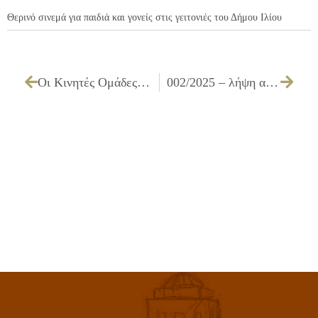
Θερινό σινεμά για παιδιά και γονείς στις γειτονιές του Δήμου Ιλίου
Οι Κινητές Ομάδες Υγείας (ΚΟΜΥ) στο Ίλιον
002/2025 – λήψη απόφασης για έγκριση της 1ης αναμόρφωσης προϋπολογισμού & τροποποίηση τεχνικού προγράμματος του Δήμου Ιλίου, οικονομικού έτους 2025