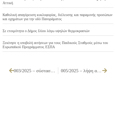
Αττική
Καθολική απαγόρευση κυκλοφορίας, διέλευσης και παραμονής προσώπων
και οχημάτων για την οδό Πανοράματος
Σε ετοιμότητα ο Δήμος Ιλίου λόγω υψηλών θερμοκρασιών
Ξεκίνησε η υποβολή αιτήσεων για τους Παιδικούς Σταθμούς μέσω του
Ευρωπαϊκού Προγράμματος ΕΣΠΑ
003/2025 – σύσταση παγίας προκαταβολής, ορισμού υπολόγου και καθορισμός δαπανών για το οικονομικό έτος 2025
005/2025 – λήψη απόφασης περί 1) έγκρισης πρακτικού της επιτροπής διενέργειας περί κήρυξης ως άγονου του ανοιχτού ηλεκτρονικού διαγωνισμού κάτω των ορίων για την «Προμήθεια και τοποθέτηση στεγάστρων για την αναβάθμιση των στάσεων, με στόχο την εξυπηρέτηση του επιβατικού κοινού του Δήμου Ιλίου» προϋπολογισμού 190.360,00 € συμπεριλαμβανομένου ΦΠΑ, λόγω απόρριψης της προσφοράς, 2) ματαίωσης της διαγωνιστικής διαδικασίας και 3) επανάληψη της διαδικασίας