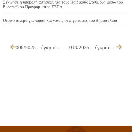
Ξεκίνησε η υποβολή αιτήσεων για τους Παιδικούς Σταθμούς μέσω του
Ευρωπαϊκού Προγράμματος ΕΣΠΑ
Θερινό σινεμά για παιδιά και γονείς στις γειτονιές του Δήμου Ιλίου
008/2025 – έγκριση πρακτικού δικαιολογητικών κατακύρωσης, της επιτροπής διενέργειας του ανοιχτού ηλεκτρονικού διαγωνισμού κάτω των ορίων για την «Δημιουργία παιδικής χαράς στο Ο.Τ. 693α του Δήμου Ιλίου»
010/2025 – έγκριση πρακτικού της επιτροπής διενέργειας του ανοιχτού ηλεκτρονικού διαγωνισμού κάτω των ορίων που αφορά την «Παροχή υπηρεσιών για την λειτουργία του Συμβουλευτικού Σταθμού για την Άνοια στο Δήμο Ιλίου 2024 -2025»