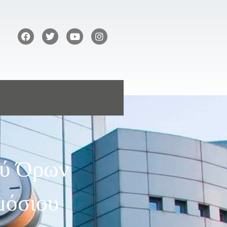
ού Όρων
μόσιου