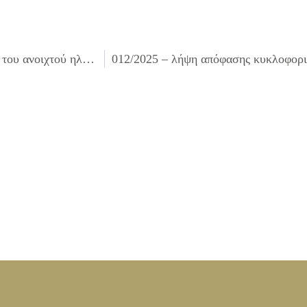
010/2025 – έγκριση πρακτικού της επιτροπής διενέργειας του ανοιχτού ηλεκτρονικού διαγωνισμού κάτω των ορίων που αφορά την «Παροχή υπηρεσιών για την λειτουργία του Συμβουλευτικού Σταθμού για την Άνοια στο Δήμο Ιλίου 2024 -2025»