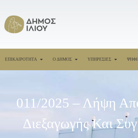
ΕΠΙΚΑΙΡΟΤΗΤΑ
Ο ΔΗΜΟΣ
ΥΠΗΡΕΣΙΕΣ
ΨΗΦΙ
011/2025 – Λήψη Απ
Διεξαγωγής Και Συ