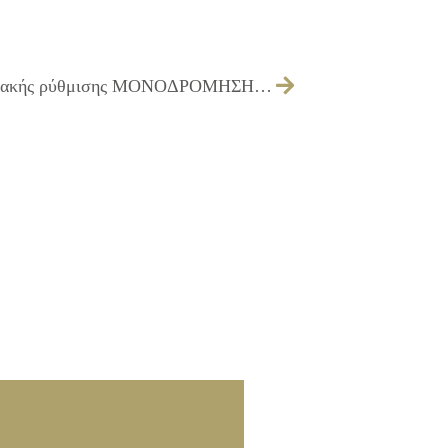
012/2025 – λήψη απόφασης κυκλοφοριακής ρύθμισης ΜΟΝΟΔΡΟΜΗΣΗ της οδού ΝΑΞΟΥ από την οδό Αρετής έως την οδό Σκοπέλου