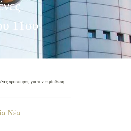
ένες
ου 11ου
ένες προσφορές, για την εκμίσθωση
ία Νέα