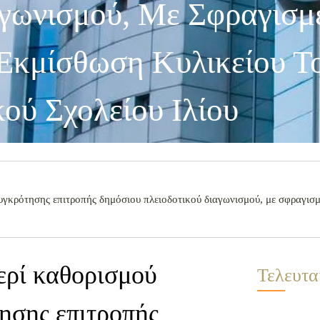
αγωνισμού, Με Σφραγισμ
 Εκμίσθωση Κυλικείου Τ
ού Σχολείου Ιλίου
γκρότησης επιτροπής δημόσιου πλειοδοτικού διαγωνισμού, με σφραγισμ
ερί καθορισμού
Τελευτα
ησης επιτροπής