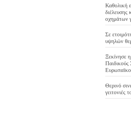
Καθολική 
διέλευσης 
οχημάτων 
Σε ετοιμότ
υψηλών θε
Ξεκίνησε η
Παιδικούς
Ευρωπαϊκ
Θερινό σινε
γειτονιές τ