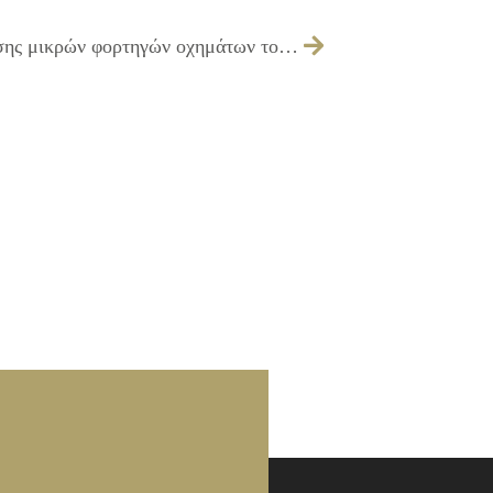
018/2025 – κατ’ εξαίρεση άδεια οδήγησης μικρών φορτηγών οχημάτων του Δήμου Ιλίου