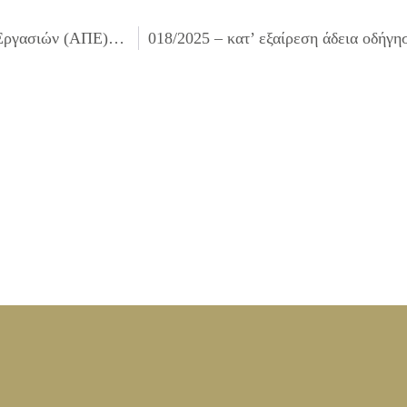
016/2025 – έγκριση του 1ου Ανακεφαλαιωτικού Πίνακα Εργασιών (ΑΠΕ) του έργου «Αναβάθμιση συστημάτων πυροπροστασίας στους 11ο & 12ο ΒΝΣ του Δήμου Ιλίου»