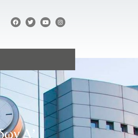
δων Δ’