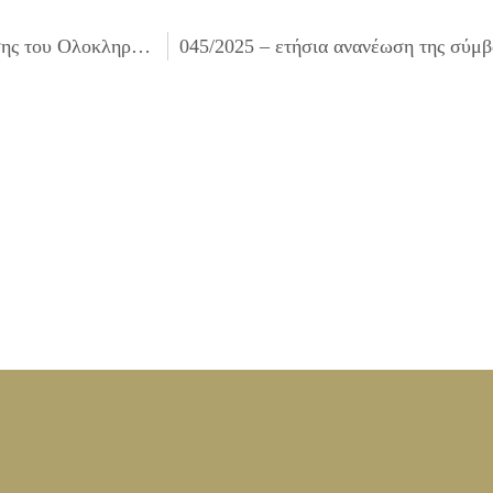
043/2025 – κατάρτιση της 1ης Υποχρεωτικής Αναμόρφωσης του Ολοκληρωμένου Πλαισίου Δράσης (Ο.Π.Δ.) του Δήμου Ιλίου έτους 2025