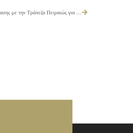
045/2025 – ετήσια ανανέωση της σύμβασης με την Τράπεζα Πειραιώς για τη διαχείριση χρηματικών διαθεσίμων