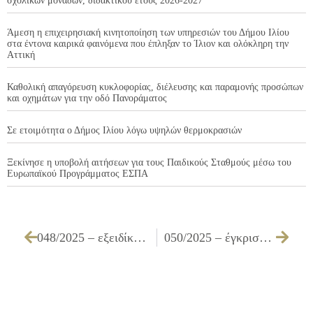
σχολικών μονάδων, διδακτικού έτους 2026-2027
Άμεση η επιχειρησιακή κινητοποίηση των υπηρεσιών του Δήμου Ιλίου
στα έντονα καιρικά φαινόμενα που έπληξαν το Ίλιον και ολόκληρη την
Αττική
Καθολική απαγόρευση κυκλοφορίας, διέλευσης και παραμονής προσώπων
και οχημάτων για την οδό Πανοράματος
Σε ετοιμότητα ο Δήμος Ιλίου λόγω υψηλών θερμοκρασιών
Ξεκίνησε η υποβολή αιτήσεων για τους Παιδικούς Σταθμούς μέσω του
Ευρωπαϊκού Προγράμματος ΕΣΠΑ
048/2025 – εξειδίκευση πίστωσης ποσού του Κ.Α. 15.6142.0005
050/2025 – έγκριση προσκύρωσης τμήματος παλαιάς καταργηθείσης οδού στην ιδιοκτησία ΠΛΟΥΜΠΙΔΗ ΕΥΡΙΔΙΚΗΣ, ΠΛΟΥΜΠΙΔΗ ΓΕΩΡΓΙΟΥ, ΣΑΚΕΛΛΑΡΗ ΓΕΩΡΓΙΟΥ, ΣΑΚΕΛΛΑΡΗ ΑΘΑΝΑΣΙΟΥ και ΤΟΥΝΤΑ ΓΕΩΡΓΙΑΣ που βρίσκεται επί των οδών ΕΥΑΓΓΕΛΙΣΤΡΙΑΣ, ΜΕΝΕΛΑΟΥ και ΠΕΛΛΑΣ – Ο.Τ. 349 – περιοχής ΑΓ. ΦΑΝΟΥΡΙΟΥ