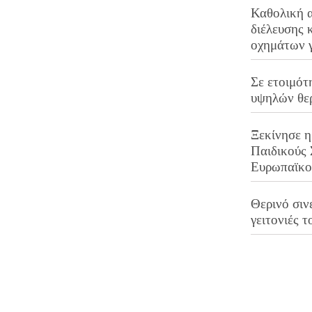
Καθολική 
διέλευσης 
οχημάτων 
Σε ετοιμότ
υψηλών θε
Ξεκίνησε η
Παιδικούς
Ευρωπαϊκ
Θερινό σινε
γειτονιές τ