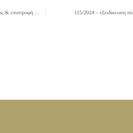
113/2024 – διαγραφή ποσών από βεβαιωτικούς καταλόγους & επιστροφή ποσού ως αχρεωστήτως καταβληθέντος
115/2024 – εξειδίκευση π