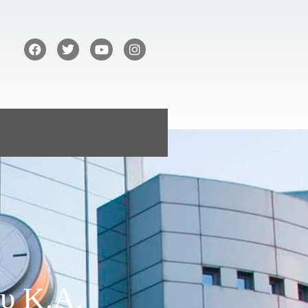
υ Κ.Α.