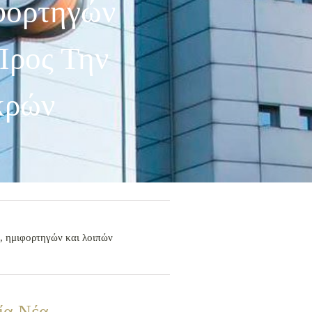
φορτηγών
Προς Την
κρών
, ημιφορτηγών και λοιπών
ία Νέα