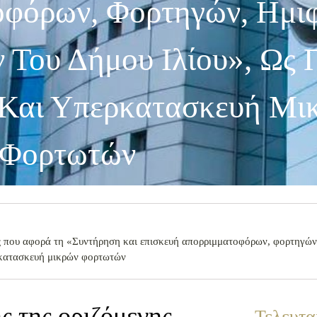
οφόρων, Φορτηγών, Ημι
 Του Δήμου Ιλίου», Ως 
 Και Υπερκατασκευή Μι
Φορτωτών
ς που αφορά τη «Συντήρηση και επισκευή απορριμματοφόρων, φορτηγών
ρκατασκευή μικρών φορτωτών
ς της οριζόμενης
Τελευτα