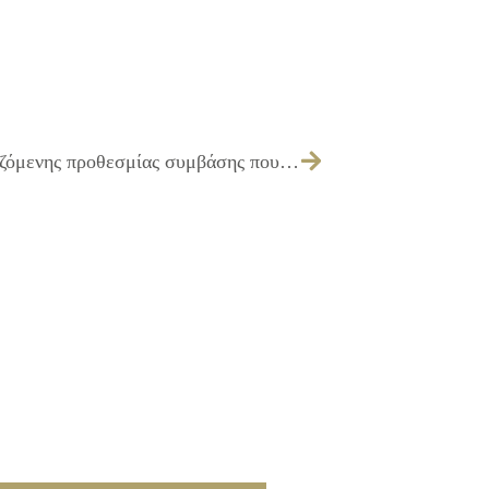
150/2026 – έγκριση παράτασης της οριζόμενης προθεσμίας συμβάσης που αφορά τη «Συντήρηση και επισκευή απορριμματοφόρων, φορτηγών, ημιφορτηγών και λοιπών οχημάτων του Δήμου Ιλίου», ως προς την Ομάδα Επισκευών 5: Συντήρηση – Επισκευή (Επιβατικών οχημάτων) και ως προς την Ομάδα Επισκευών 7: Συντήρηση – Επισκευή (Δίκυκλων)