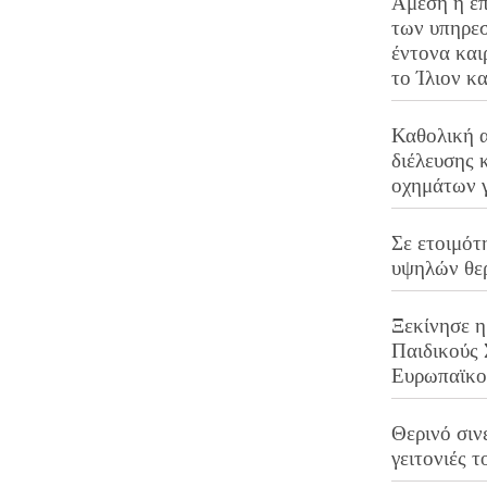
Άμεση η επ
των υπηρεσ
έντονα και
το Ίλιον κ
Καθολική 
διέλευσης 
οχημάτων 
Σε ετοιμότ
υψηλών θε
Ξεκίνησε η
Παιδικούς
Ευρωπαϊκ
Θερινό σινε
γειτονιές τ