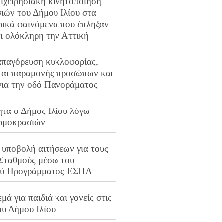
ιχειρησιακή κινητοποίηση
ιών του Δήμου Ιλίου στα
ρικά φαινόμενα που έπληξαν
αι ολόκληρη την Αττική
απαγόρευση κυκλοφορίας,
και παραμονής προσώπων και
για την οδό Πανοράματος
ητα ο Δήμος Ιλίου λόγω
ρμοκρασιών
 υποβολή αιτήσεων για τους
 Σταθμούς μέσω του
ού Προγράμματος ΕΣΠΑ
μά για παιδιά και γονείς στις
ου Δήμου Ιλίου