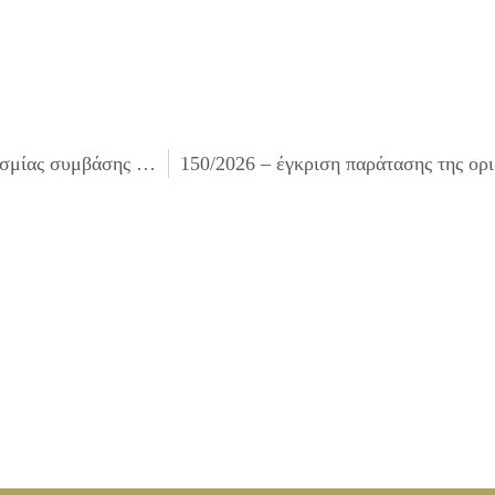
148/2026 – την έγκριση παράτασης της οριζόμενης προθεσμίας συμβάσης που αφορά τη τη «Συντήρηση και επισκευή απορριμματοφόρων, φορτηγών, ημιφορτηγών και λοιπών οχημάτων του Δήμου Ιλίου», ως προς την Ομάδα 3 Πλαίσια και υπερκατασκευή μεγάλων φορτωτών