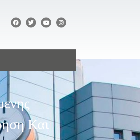
μενης
ρηση Και