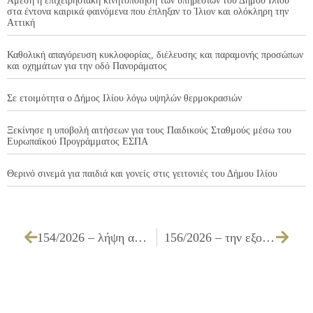
Άμεση η επιχειρησιακή κινητοποίηση των υπηρεσιών του Δήμου Ιλίου
στα έντονα καιρικά φαινόμενα που έπληξαν το Ίλιον και ολόκληρη την
Αττική
Καθολική απαγόρευση κυκλοφορίας, διέλευσης και παραμονής προσώπων
και οχημάτων για την οδό Πανοράματος
Σε ετοιμότητα ο Δήμος Ιλίου λόγω υψηλών θερμοκρασιών
Ξεκίνησε η υποβολή αιτήσεων για τους Παιδικούς Σταθμούς μέσω του
Ευρωπαϊκού Προγράμματος ΕΣΠΑ
Θερινό σινεμά για παιδιά και γονείς στις γειτονιές του Δήμου Ιλίου
154/2026 – λήψη απόφασης για την έγκριση σύναψης και όρων Προγραμματικής Σύμβασης μεταξύ του Ειδικού Διαβαθμιδικού Συνδέσμου Νομού Αττικής και του Δήμου Ιλίου με αντικείμενο «Διάθεση 65 ευέλικτων απορριμματοφόρων»
156/2026 – την εξουσιοδότηση του δικηγόρου του Δήμου για παράσταση ενώπιον των δικαστηρίων