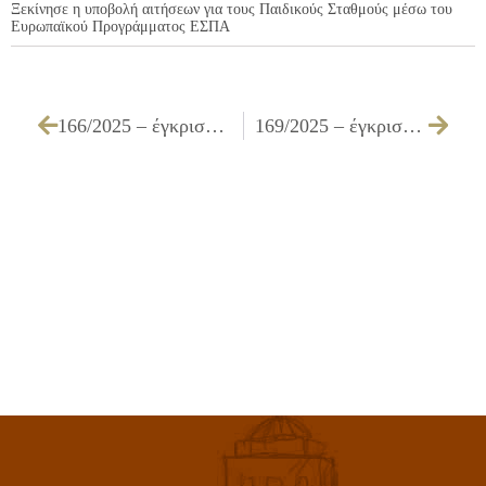
Ξεκίνησε η υποβολή αιτήσεων για τους Παιδικούς Σταθμούς μέσω του
Ευρωπαϊκού Προγράμματος ΕΣΠΑ
166/2025 – έγκριση τεχνικών προδιαγραφών, καθορισμός όρων διακήρυξης, τρόπου εκτέλεσης και συγκρότησης επιτροπής διενέργειας διαγωνισμών και αξιολόγησης υποβαλλόμενων προσφορών που αφορά στον ανοιχτό ηλεκτρονικό διαγωνισμό άνω των ορίων για τις «Προμήθεια ειδών καθαριότητας, απολυμαντικών και αντισηπτικών υλικών»
169/2025 – έγκριση πρακτικών της επιτροπής διενέργειας του ανοιχτού ηλεκτρονικού διαγωνισμού κάτω των ορίων, με κριτήριο ανάθεσης την πλέον συμφέρουσα από οικονομική άποψη προσφορά βάσει βέλτιστης σχέσης ποιότητας – τιμής, για τα «Θερινά προγράμματα έτους 2025»