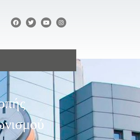
οπής
ωνισμού