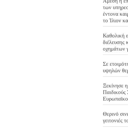
Άμεση η επ
των υπηρεσ
έντονα και
το Ίλιον κ
Καθολική 
διέλευσης 
οχημάτων 
Σε ετοιμότ
υψηλών θε
Ξεκίνησε η
Παιδικούς
Ευρωπαϊκ
Θερινό σινε
γειτονιές τ