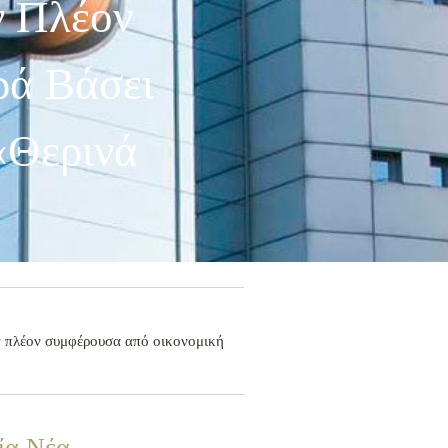
ν Πλέον
ά Βάσει
 «Θερινά
ην πλέον συμφέρουσα από οικονομική
ία Νέα