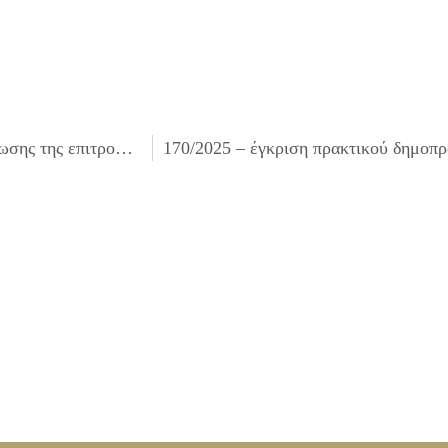
167/2025 – έγκριση πρακτικού δικαιολογητικών κατακύρωσης της επιτροπής διενέργειας ανοικτού ηλεκτρονικού διαγωνισμού κάτω των ορίων για την «Προμήθεια πλαστικών σάκων διαφόρων τύπων».