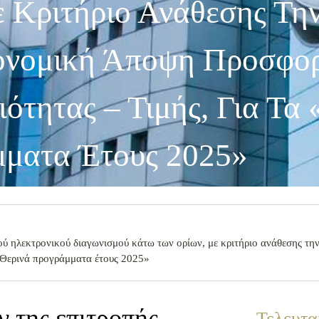
 Κριτήριο Ανάθεσης Τη
ονομική Άποψη Προσφορ
ότητας – Τιμής, Για Τα
ματα Έτους 2025»
τού ηλεκτρονικού διαγωνισμού κάτω των ορίων, με κριτήριο ανάθεσης τ
 «Θερινά προγράμματα έτους 2025»
ν της επιτροπής
Τελευτα