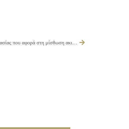
170/2025 – έγκριση πρακτικού δημοπρασίας που αφορά στη μίσθωση ακινήτου με σκοπό τη στέγαση του Γ΄ Κ.Α.Π.Η. Δήμου Ιλίου