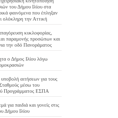
ιχειρησιακή κινητοποίηση
ιών του Δήμου Ιλίου στα
ρικά φαινόμενα που έπληξαν
αι ολόκληρη την Αττική
απαγόρευση κυκλοφορίας,
και παραμονής προσώπων και
για την οδό Πανοράματος
ητα ο Δήμος Ιλίου λόγω
ρμοκρασιών
 υποβολή αιτήσεων για τους
 Σταθμούς μέσω του
ού Προγράμματος ΕΣΠΑ
μά για παιδιά και γονείς στις
ου Δήμου Ιλίου