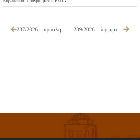
Ευρωπαϊκού Προγράμματος ΕΣΠΑ
237/2026 – πρόσληψη προσωπικού καθαριότητας σχολικών μονάδων
239/2026 – λήψη απόφασης για την υποβολή πρότασης πράξης του Δήμου Ιλίου για ένταξη και χρηματοδότηση στο «ΠΠΑ Περιφέρειας Αττικής 2026-2030» στο πλαίσιο της με αρ. πρωτοκ. 804011/22-06-2026 και με α/α ΟΠΣ 10105, Πρόσκληση Π190-34 με τίτλο «Αναβάθμιση και βελτίωση δημοτικών αθλητικών υποδομών στην Περιφέρεια Αττικής»