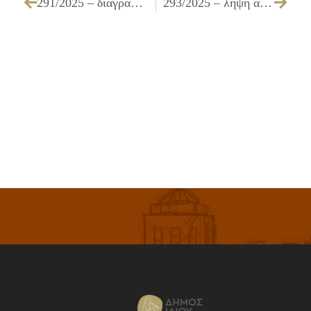
291/2025 – διαγραφή οφειλής συνολικού ποσού 146,97 € από βεβαιωτικούς καταλόγους
293/2025 – λήψη απόφασης για εφαρμογή κυκλοφοριακής ρύθμισης «Απαγόρευσης εισόδου φορτηγών & περιορισμού μέγιστης ταχύτητας στην οδό Νίκου Ξυλούρη από οδό Ισαύρων έως οδό Παλατιανής»