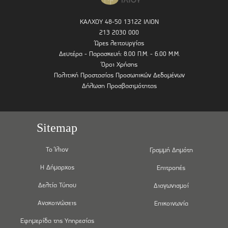
ΚΑΛΧΟΥ 48-50 13122 ΙΛΙΟΝ
213 2030 000
Ώρες λειτουργίας
Δευτέρα - Παρασκευή: 8.00 Π.Μ. - 6.00 Μ.Μ.
Όροι Χρήσης
Πολιτική Προστασίας Προσωπικών Δεδομένων
Δήλωση Προσβασιμότητας
Sitemap
Το Ίλιον
Γραμμή Δημότη
Η Δήμαρχος
Επιτροπές
Δελτία Τύπου
Διαγωνισμοί
Ανακοινώσεις
Επικοινωνία
Εφημερίδα της Υπηρεσίας