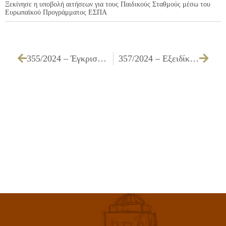
Ξεκίνησε η υποβολή αιτήσεων για τους Παιδικούς Σταθμούς μέσω του
Ευρωπαϊκού Προγράμματος ΕΣΠΑ
355/2024 – Έγκριση διενέργειας, τεχνικών προδιαγραφών, καθορισμός τρόπου εκτέλεσης και ανάθεσης για την υπηρεσία «Υλοποίηση Δράσεων για την οδική ασφάλεια, με στόχο την ενημέρωση και ευαισθητοποίηση μαθητών του Δήμου Ιλίου»
357/2024 – Εξειδίκευση πίστωσης ποσού του Κ.Α. 00.6733.0001