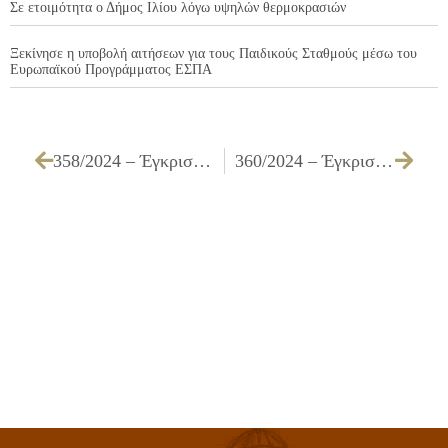
Σε ετοιμότητα ο Δήμος Ιλίου λόγω υψηλών θερμοκρασιών
Ξεκίνησε η υποβολή αιτήσεων για τους Παιδικούς Σταθμούς μέσω του
Ευρωπαϊκού Προγράμματος ΕΣΠΑ
358/2024 – Έγκριση τεχνικών προδιαγραφών, καθορισμός όρων διακήρυξης, τρόπου εκτέλεσης και συγκρότησης επιτροπής διενέργειας διαγωνισμών και αξιολόγησης υποβαλλόμενων προσφορών που αφορά στον ανοιχτό ηλεκτρονικό διαγωνισμό κάτω των ορίων για τις «Προμήθεια και τοποθέτηση στεγάστρων για την αναβάθμιση των στάσεων, με στόχο την εξυπηρέτηση του επιβατικού κοινού του Δήμου Ιλίου».
360/2024 – Έγκριση πρακτικού ηλεκτρονικής αποσφράγισης και ελέγχου εγγυητικών συμμετοχής της επιτροπής διενέργειας του ανοιχτού ηλεκτρονικού διαγωνισμού κάτω των ορίων για τη «Δημιουργία παιδικής χαράς στο Ο.Τ. 693Α του Δήμου Ιλίου»