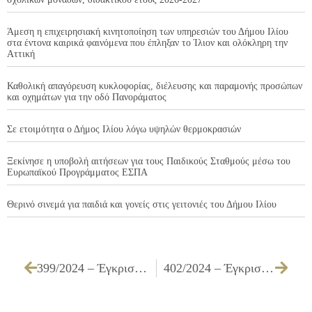
Άμεση η επιχειρησιακή κινητοποίηση των υπηρεσιών του Δήμου Ιλίου
στα έντονα καιρικά φαινόμενα που έπληξαν το Ίλιον και ολόκληρη την
Αττική
Καθολική απαγόρευση κυκλοφορίας, διέλευσης και παραμονής προσώπων
και οχημάτων για την οδό Πανοράματος
Σε ετοιμότητα ο Δήμος Ιλίου λόγω υψηλών θερμοκρασιών
Ξεκίνησε η υποβολή αιτήσεων για τους Παιδικούς Σταθμούς μέσω του
Ευρωπαϊκού Προγράμματος ΕΣΠΑ
Θερινό σινεμά για παιδιά και γονείς στις γειτονιές του Δήμου Ιλίου
399/2024 – Έγκριση τεχνικών προδιαγραφών, καθορισμός όρων διακήρυξης, τρόπου εκτέλεσης και συγκρότησης επιτροπής διενέργειας διαγωνισμού και αξιολόγησης υποβαλλόμενων προσφορών που αφορούν στον ανοιχτό ηλεκτρονικό διαγωνισμό κάτω των ορίων, με κριτήριο ανάθεσης την πλέον συμφέρουσα από οικονομική άποψη προσφορά αποκλειστικά βάσει τιμής, για την «Ηχητική κάλυψη εκδηλώσεων»
402/2024 – Έγκριση του 2ου Ανακεφαλαιωτικού Πίνακα Εργασιών του έργου ΣΗΜΕΙΑΚΕΣ ΕΠΕΜΒΑΣΕΙΣ ΓΙΑ ΤΗΝ ΒΕΛΤΙΩΣΗ ΚΑΙ ΑΡΣΗ ΕΠΙΚΙΝΔΥΝΟΤΗΤΑΣ ΠΕΖΟΔΡΟΜΙΩΝ ΕΡΓ. Α3/23