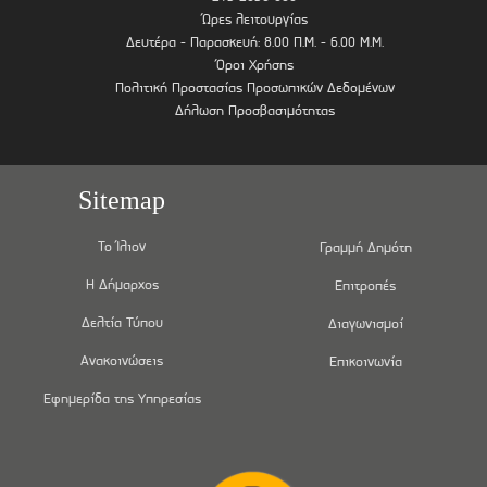
Ώρες λειτουργίας
Δευτέρα - Παρασκευή: 8.00 Π.Μ. - 6.00 Μ.Μ.
Όροι Χρήσης
Πολιτική Προστασίας Προσωπικών Δεδομένων
Δήλωση Προσβασιμότητας
Sitemap
Το Ίλιον
Γραμμή Δημότη
Η Δήμαρχος
Επιτροπές
Δελτία Τύπου
Διαγωνισμοί
Ανακοινώσεις
Επικοινωνία
Εφημερίδα της Υπηρεσίας