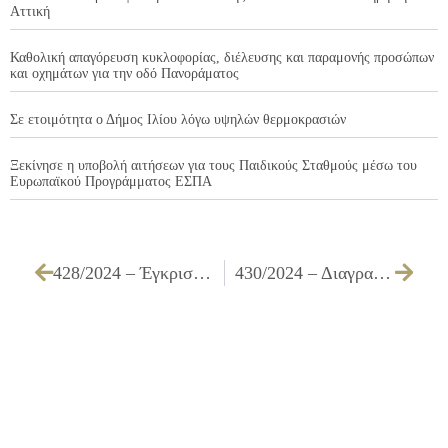
Αττική
Καθολική απαγόρευση κυκλοφορίας, διέλευσης και παραμονής προσώπων
και οχημάτων για την οδό Πανοράματος
Σε ετοιμότητα ο Δήμος Ιλίου λόγω υψηλών θερμοκρασιών
Ξεκίνησε η υποβολή αιτήσεων για τους Παιδικούς Σταθμούς μέσω του
Ευρωπαϊκού Προγράμματος ΕΣΠΑ
428/2024 – Έγκριση όρων διακήρυξης δημοπρασίας για τη μίσθωση ακινήτου με σκοπό τη στέγαση του Ε’ Κ.Α.Π.Η. Δήμου Ιλίου
430/2024 – Διαγραφή ποσών από βεβαιωτικούς καταλόγους