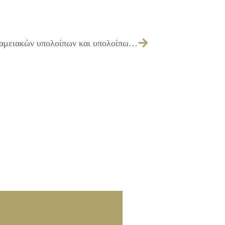
441/2024 – Μεταφορά στο Δήμο των ταμειακών υπολοίπων και υπολοίπων τραπεζικών λογαριασμών των καταργούμενων νομικών προσώπων Σχολική Επιτροπή Πρωτοβάθμιας/Δευτεροβάθμιας εκπαίδευσης Δήμου Ιλίου καθώς και κλείσιμο αυτών των τραπεζικών λογαριασμών (Α.27 και Α.28 ν.5056/23)