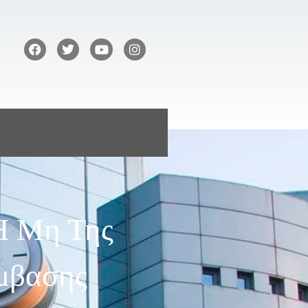
Ή Μη Της
ύμβασης