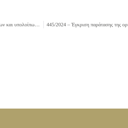
441/2024 – Μεταφορά στο Δήμο των ταμειακών υπολοίπων και υπολοίπων τραπεζικών λογαριασμών των καταργούμενων νομικών προσώπων Σχολική Επιτροπή Πρωτοβάθμιας/Δευτεροβάθμιας εκπαίδευσης Δήμου Ιλίου καθώς και κλείσιμο αυτών των τραπεζικών λογαριασμών (Α.27 και Α.28 ν.5056/23)