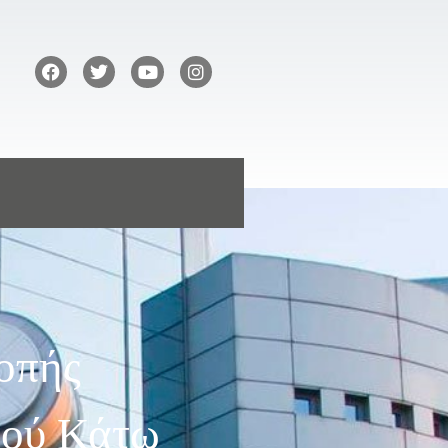
οπής
μού Κάτω