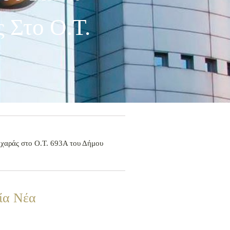
 Στο Ο.Τ.
ς χαράς στο Ο.Τ. 693Α του Δήμου
ία Νέα