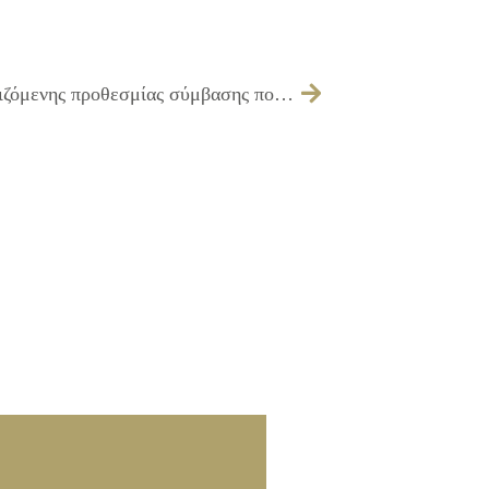
445/2024 – Έγκριση παράτασης της οριζόμενης προθεσμίας σύμβασης που αφορά την «Ηχητική κάλυψη εκδηλώσεων»