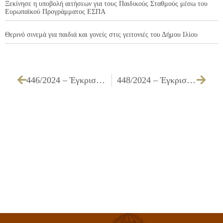
Ξεκίνησε η υποβολή αιτήσεων για τους Παιδικούς Σταθμούς μέσω του
Ευρωπαϊκού Προγράμματος ΕΣΠΑ
Θερινό σινεμά για παιδιά και γονείς στις γειτονιές του Δήμου Ιλίου
446/2024 – Έγκριση τεχνικών προδιαγραφών, καθορισμός όρων διακήρυξης, τρόπου εκτέλεσης και συγκρότησης επιτροπής διενέργειας διαγωνισμού, αξιολόγησης υποβαλλόμενων προσφορών και επιτροπής παρακολούθησης και παραλαβής δημόσιας σύμβασης, που αφορούν στον ανοιχτό ηλεκτρονικό διαγωνισμό άνω των ορίων με κριτήριο ανάθεσης την πλέον συμφέρουσα από οικονομική άποψη προσφορά, βάσει της βέλτιστης σχέσης ποιότητας – τιμής, για το Υποέργο 1 «Δράσεις Ψηφιακού Μετασχηματισμού του Δήμου Ιλίου»
448/2024 – Έγκριση διενέργειας, τεχνικών προδιαγραφών, καθορισμός τρόπου εκτέλεσης και ανάθεσης για την υπηρεσία με τίτλο «Ο Σάκος των Χριστουγέννων & ο Αγ. Βασίλης»