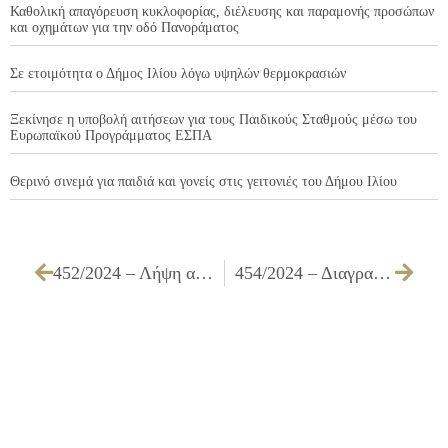
Καθολική απαγόρευση κυκλοφορίας, διέλευσης και παραμονής προσώπων
και οχημάτων για την οδό Πανοράματος
Σε ετοιμότητα ο Δήμος Ιλίου λόγω υψηλών θερμοκρασιών
Ξεκίνησε η υποβολή αιτήσεων για τους Παιδικούς Σταθμούς μέσω του
Ευρωπαϊκού Προγράμματος ΕΣΠΑ
Θερινό σινεμά για παιδιά και γονείς στις γειτονιές του Δήμου Ιλίου
452/2024 – Λήψη απόφασης περί συγκρότησης επιτροπής και καθορισμού όρων διεξαγωγής δημόσιου πλειοδοτικού διαγωνισμού, με σφραγισμένες προσφορές, για την εκμίσθωση κυλικείου του 8ου Δημοτικού Σχολείου Ιλίου
454/2024 – Διαγραφή ποσών από βεβαιωτικό κατάλογο