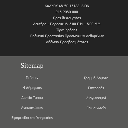
ΚΑΛΧΟΥ 48-50 13122 ΙΛΙΟΝ
213 2030 000
Ώρες λειτουργίας
Δευτέρα - Παρασκευή: 8.00 Π.Μ. - 6.00 Μ.Μ.
Όροι Χρήσης
Πολιτική Προστασίας Προσωπικών Δεδομένων
Δήλωση Προσβασιμότητας
Sitemap
Το Ίλιον
Γραμμή Δημότη
Η Δήμαρχος
Επιτροπές
Δελτία Τύπου
Διαγωνισμοί
Ανακοινώσεις
Επικοινωνία
Εφημερίδα της Υπηρεσίας