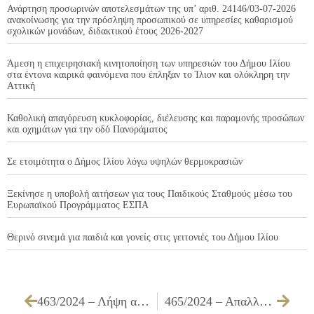
Ανάρτηση προσωρινών αποτελεσμάτων της υπ’ αριθ. 24146/03-07-2026
ανακοίνωσης για την πρόσληψη προσωπικού σε υπηρεσίες καθαρισμού
σχολικών μονάδων, διδακτικού έτους 2026-2027
Άμεση η επιχειρησιακή κινητοποίηση των υπηρεσιών του Δήμου Ιλίου
στα έντονα καιρικά φαινόμενα που έπληξαν το Ίλιον και ολόκληρη την
Αττική
Καθολική απαγόρευση κυκλοφορίας, διέλευσης και παραμονής προσώπων
και οχημάτων για την οδό Πανοράματος
Σε ετοιμότητα ο Δήμος Ιλίου λόγω υψηλών θερμοκρασιών
Ξεκίνησε η υποβολή αιτήσεων για τους Παιδικούς Σταθμούς μέσω του
Ευρωπαϊκού Προγράμματος ΕΣΠΑ
Θερινό σινεμά για παιδιά και γονείς στις γειτονιές του Δήμου Ιλίου
463/2024 – Λήψη απόφασης περί ακύρωσης της υπ’ αριθμ. 309/19.09.2024 Απόφασης της Δημοτικής Επιτροπής που αφορά την «Προμήθεια οικοδομικών υλικών – υλικών σιδήρου – χρωμάτων για τις ανάγκες του Δήμου» (ομάδα γ), σύμφωνα με την υπ’ αριθμ. 1707/2024 Απόφαση του 7ου κλιμακίου της Ε.Α.ΔΗ.ΣΥ
465/2024 – Απαλλαγή υπολόγου του υπ’ αριθμ. 1763/2024 χρηματικού εντάλματος προπληρωμής για την δαπάνη πληρωμής τέλους ανταποδοτικού υπέρ ΤΕΕ για οποιαδήποτε ενέργεια απαιτείται το ως άνω τέλος (π.χ. άδειες δόμησης, άδειες μικρής κλίμακας οποιασδήποτε αιτίας, κ.α.) και ειδικού λογαριασμού Πόρων Λεσχών Πυροσβεστικού Σώματος»