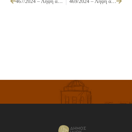
467/2024 – Λήψη απόφασης κατάργησης φωτεινού σηματοδότη στη συμβολή της οδού Μπίμπιζα & Σιδηροδρομικών Γραμμών (καταργημένη σιδηροδρομική γραμμή ΟΣΕ – Πελοποννήσου)
469/2024 – Λήψη απόφασης για την οριστικοποίηση της χωροθέτησης 2 υπόγειων γωνιών ανακύκλωσης, στο Δήμο Ιλίου, που αφορά το πρόγραμμα «Αντώνης Τρίτσης»