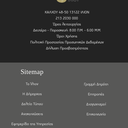
ΚΑΛΧΟΥ 48-50 13122 ΙΛΙΟΝ
213 2030 000
Ώρες λειτουργίας
Δευτέρα - Παρασκευή: 8.00 Π.Μ. - 6.00 Μ.Μ.
Όροι Χρήσης
Πολιτική Προστασίας Προσωπικών Δεδομένων
Δήλωση Προσβασιμότητας
Sitemap
Το Ίλιον
Γραμμή Δημότη
Η Δήμαρχος
Επιτροπές
Δελτία Τύπου
Διαγωνισμοί
Ανακοινώσεις
Επικοινωνία
Εφημερίδα της Υπηρεσίας