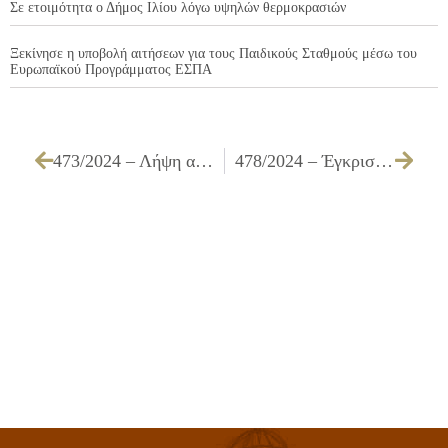
Σε ετοιμότητα ο Δήμος Ιλίου λόγω υψηλών θερμοκρασιών
Ξεκίνησε η υποβολή αιτήσεων για τους Παιδικούς Σταθμούς μέσω του
Ευρωπαϊκού Προγράμματος ΕΣΠΑ
473/2024 – Λήψη απόφασης για απαλλαγή ή μη των προσαυξήσεων εκπρόθεσμων καταβολών (κωδ. 48260 & κωδ. 49093)
478/2024 – Έγκριση παράτασης της οριζόμενης προθεσμίας σύμβασης που αφορά την «Προμήθεια ειδών καθαριότητας, απολυμαντικών και αντισηπτικών υλικών για τις ανάγκες των Υπηρεσιών του Δήμου Ιλίου (1η – 2η – 3η ομάδα)»