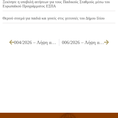
Ξεκίνησε η υποβολή αιτήσεων για τους Παιδικούς Σταθμούς μέσω του
Ευρωπαϊκού Προγράμματος ΕΣΠΑ
Θερινό σινεμά για παιδιά και γονείς στις γειτονιές του Δήμου Ιλίου
004/2026 – Λήψη απόφασης για την 1η τροποποίηση Τεχνικού Προγράμματος έτους 2026
006/2026 – Λήψη απόφασης για δημοσίευση σε ΦΕΚ από το Εθνικό Τυπογραφείο της με αριθμ. 140/2025 ΑΔΣ