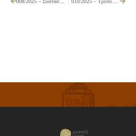
008/2025 – Σύσταση Επιτροπής για την Προσωρινή & Οριστική Παραλαβή του έργου ΣΗΜΕΙΑΚΕΣ ΕΠΕΜΒΑΣΕΙΣ ΓΙΑ ΤΗΝ ΒΕΛΤΙΩΣΗ ΚΑΙ ΑΡΣΗ ΕΠΙΚΙΝΔΥΝΟΤΗΤΑΣ ΕΡΓ. Α5/18
010/2025 – Τροποποίηση της υπ’ αριθμ. 054/2024 Απόφασης Δημοτικού Συμβουλίου