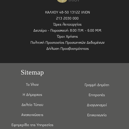
ΚΑΛΧΟΥ 48-50 13122 ΙΛΙΟΝ
213 2030 000
Ώρες λειτουργίας
Δευτέρα - Παρασκευή: 8.00 Π.Μ. - 6.00 Μ.Μ.
Όροι Χρήσης
Πολιτική Προστασίας Προσωπικών Δεδομένων
Δήλωση Προσβασιμότητας
Sitemap
Το Ίλιον
Γραμμή Δημότη
Η Δήμαρχος
Επιτροπές
Δελτία Τύπου
Διαγωνισμοί
Ανακοινώσεις
Επικοινωνία
Εφημερίδα της Υπηρεσίας