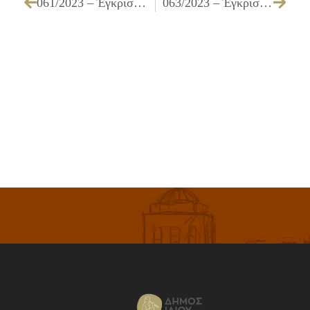
061/2023 – Έγκριση παράτασης της οριζόμενης προθεσμίας σύμβασης υπηρεσιών που αφορά την «Συντήρηση και επισκευή οργάνων ελέγχου ταχύτητας οχημάτων»
063/2023 – Έγκριση παράτασης της οριζόμενης προθεσμίας σύμβασης προμηθειών που αφορά την «Προμήθεια και τοποθέτηση κουφωμάτων αλουμινίου στο 5ο και 11ο Δημοτικό και στο 3ο Νηπιαγωγείο»