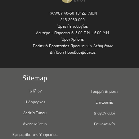
ΚΑΛΧΟΥ 48-50 13122 ΙΛΙΟΝ
213 2030 000
Ώρες λειτουργίας
Δευτέρα - Παρασκευή: 8.00 Π.Μ. - 6.00 Μ.Μ.
Όροι Χρήσης
Πολιτική Προστασίας Προσωπικών Δεδομένων
Δήλωση Προσβασιμότητας
Sitemap
Το Ίλιον
Γραμμή Δημότη
Η Δήμαρχος
Επιτροπές
Δελτία Τύπου
Διαγωνισμοί
Ανακοινώσεις
Επικοινωνία
Εφημερίδα της Υπηρεσίας