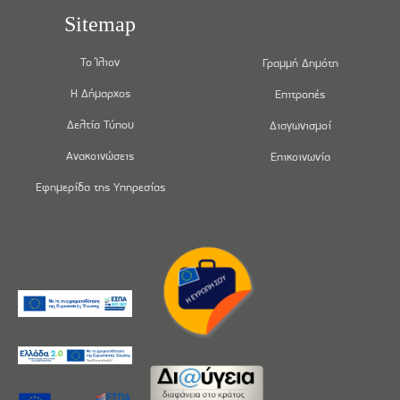
Sitemap
Το Ίλιον
Γραμμή Δημότη
Η Δήμαρχος
Επιτροπές
Δελτία Τύπου
Διαγωνισμοί
Ανακοινώσεις
Επικοινωνία
Εφημερίδα της Υπηρεσίας