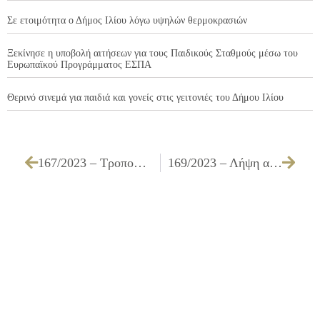
Σε ετοιμότητα ο Δήμος Ιλίου λόγω υψηλών θερμοκρασιών
Ξεκίνησε η υποβολή αιτήσεων για τους Παιδικούς Σταθμούς μέσω του
Ευρωπαϊκού Προγράμματος ΕΣΠΑ
Θερινό σινεμά για παιδιά και γονείς στις γειτονιές του Δήμου Ιλίου
167/2023 – Τροποποίηση σχεδίου λόγω άρσης ρυμοτομικής απαλλοτρίωσης στην ιδιοκτησία ΓΕΡΑΣΙΜΟΥ ΔΑΜΟΥΛΙΑΝΟΥ στο Ο.Τ. 1239 (ΧΩΡΟΣ ΣΧΟΛΕΙΟΥ) επί της οδού ΣΥΡΡΑΚΟΥ 54 περιοχής Μιχελή, βάσει του άρθρου 90 του Ν. 4759/2020
169/2023 – Λήψη απόφασης για την έγκριση της σύναψης και όρων σχεδίου Προγραμματικής Σύμβασης μεταξύ της Περιφέρειας Αττικής και του Δήμου Ιλίου για την για την υλοποίηση της προμήθειας με τίτλο: «ΠΡΟΜΗΘΕΙΑ ΚΑΙ ΤΟΠΟΘΕΤΗΣΗ ΕΞΟΠΛΙΣΜΟΥ ΓΙΑ ΤΗΝ ΑΝΑΒΑΘΜΙΣΗ ΚΟΙΝΟΧΡΗΣΤΩΝ ΧΩΡΩΝ ΚΑΙ ΠΑΙΔΙΚΩΝ ΧΑΡΩΝ ΤΟΥ ΔΗΜΟΥ ΙΛΙΟΥ» συνολικού προϋπολογισμού 1.364.000,00 € (συμπεριλαμβανομένου Φ.Π.Α.), την εξουσιοδότησης του κ. Δημάρχου για την υπογραφή της και τον ορισμό του εκπροσώπου του Δήμου Ιλίου στην Κοινή Επιτροπή Παρακολούθησης