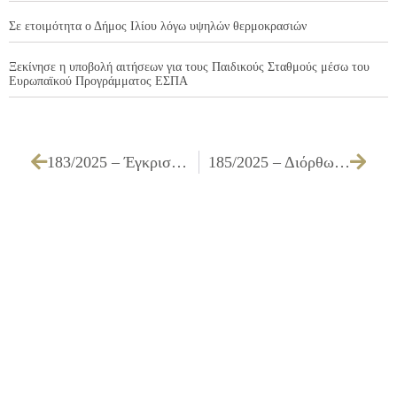
Σε ετοιμότητα ο Δήμος Ιλίου λόγω υψηλών θερμοκρασιών
Ξεκίνησε η υποβολή αιτήσεων για τους Παιδικούς Σταθμούς μέσω του
Ευρωπαϊκού Προγράμματος ΕΣΠΑ
183/2025 – Έγκριση προσκύρωσης τμήματος παλαιάς καταργηθείσης οδού στην ιδιοκτησία ΑΝΔΡΕΟΥ ΜΑΡΙΑΣ και ΚΟΥΡΝΙΑΤΗ ΑΝΝΑΣ που βρίσκεται επί των οδών Μ. ΑΛΕΞΑΝΔΡΟΥ και ΗΡΟΔΟΤΟΥ – Ο.Τ. 1070 – περιοχής ΜΙΧΕΛΗ
185/2025 – Διόρθωση της υπ’ αριθ. 153/2025 Απόφασης Δ.Σ. (Περί μεταβίβασης προσκυρωτέου τμήματος επί των οδών Αλαμάνας και Θερμοπυλών – Ο.Τ. 417 περιοχής ΑΓ. ΦΑΝΟΥΡΙΟΥ) ως προς το ποσό της υποχρέωσης της Δημόσιας Επιχείρησης Ηλεκτρισμού Α.Ε.