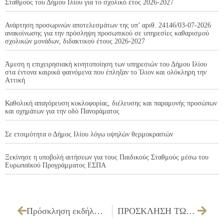
Σταθμούς του Δήμου Ιλίου για το σχολικό έτος 2026-2027
Ανάρτηση προσωρινών αποτελεσμάτων της υπ’ αριθ. 24146/03-07-2026
ανακοίνωσης για την πρόσληψη προσωπικού σε υπηρεσίες καθαρισμού
σχολικών μονάδων, διδακτικού έτους 2026-2027
Άμεση η επιχειρησιακή κινητοποίηση των υπηρεσιών του Δήμου Ιλίου
στα έντονα καιρικά φαινόμενα που έπληξαν το Ίλιον και ολόκληρη την
Αττική
Καθολική απαγόρευση κυκλοφορίας, διέλευσης και παραμονής προσώπων
και οχημάτων για την οδό Πανοράματος
Σε ετοιμότητα ο Δήμος Ιλίου λόγω υψηλών θερμοκρασιών
Ξεκίνησε η υποβολή αιτήσεων για τους Παιδικούς Σταθμούς μέσω του
Ευρωπαϊκού Προγράμματος ΕΣΠΑ
Πρόσκληση εκδήλωσης ενδιαφέροντος συμμετοχής στα τμήματα μάθησης του Κέντρου Διά Βίου Μάθησης (Κ.Δ.Β.Μ.) Δήμου Ιλίου
ΠΡΟΣΚΛΗΣΗ ΤΩΝ ΜΕΛΩΝ ΤΗΣ ΟΙΚΟΝΟΜΙΚΗΣ ΕΠΙΤΡΟΠΗΣ ΓΙΑ ΤΗΝ 19/04/2022