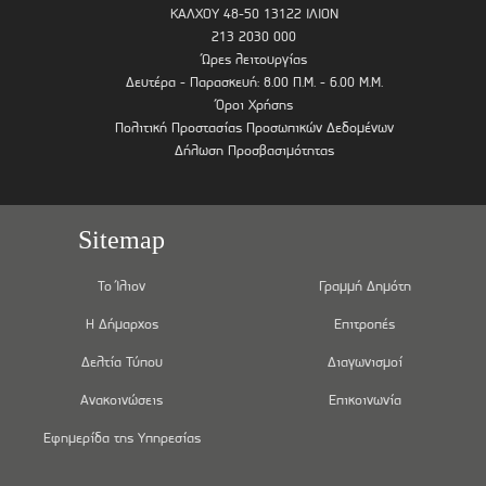
ΚΑΛΧΟΥ 48-50 13122 ΙΛΙΟΝ
213 2030 000
Ώρες λειτουργίας
Δευτέρα - Παρασκευή: 8.00 Π.Μ. - 6.00 Μ.Μ.
Όροι Χρήσης
Πολιτική Προστασίας Προσωπικών Δεδομένων
Δήλωση Προσβασιμότητας
Sitemap
Το Ίλιον
Γραμμή Δημότη
Η Δήμαρχος
Επιτροπές
Δελτία Τύπου
Διαγωνισμοί
Ανακοινώσεις
Επικοινωνία
Εφημερίδα της Υπηρεσίας