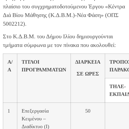
πλαίσιο του συγχρηματοδοτούμενου Έργου «Κέντρα
Διά Βίου Μάθησης (Κ.Δ.Β.Μ.)-Νέα Φάση» (ΟΠΣ
5002212).
Στο Κ.Δ.Β.Μ. του Δήμου Ιλίου δημιουργούνται
τμήματα σύμφωνα με τον πίνακα που ακολουθεί:
Α/
ΤΙΤΛΟΙ
ΔΙΑΡΚΕΙΑ
ΤΡΟΠΟ
Α
ΠΡΟΓΡΑΜΜΑΤΩΝ
ΠΑΡΑΚ
ΣΕ ΩΡΕΣ
ΤΗΛΕ-
ΕΚΠΑΙ
1
Επεξεργασία
50
Κειμένου –
Διαδίκτυο (Ι)