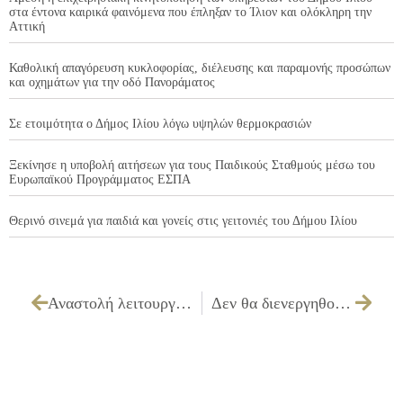
στα έντονα καιρικά φαινόμενα που έπληξαν το Ίλιον και ολόκληρη την
Αττική
Καθολική απαγόρευση κυκλοφορίας, διέλευσης και παραμονής προσώπων
και οχημάτων για την οδό Πανοράματος
Σε ετοιμότητα ο Δήμος Ιλίου λόγω υψηλών θερμοκρασιών
Ξεκίνησε η υποβολή αιτήσεων για τους Παιδικούς Σταθμούς μέσω του
Ευρωπαϊκού Προγράμματος ΕΣΠΑ
Θερινό σινεμά για παιδιά και γονείς στις γειτονιές του Δήμου Ιλίου
Αναστολή λειτουργίας του Κέντρου Ημέρας ζήτησε ο Δήμαρχος Ιλίου Νίκος Ζενέτος από τον πρόεδρο του ΟΚΑΝΑ
Δεν θα διενεργηθούν rapid test τη Μεγάλη Εβδομάδα από τον ΕΟΔΥ