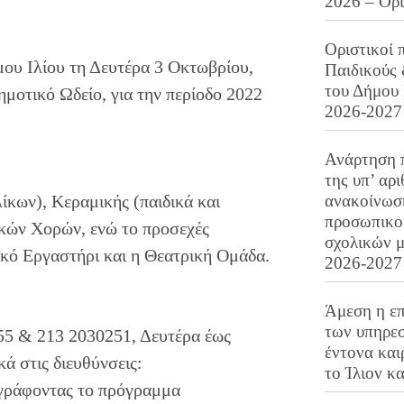
2026 – Ορ
Οριστικοί 
μου Ιλίου τη Δευτέρα 3 Οκτωβρίου,
Παιδικούς
του Δήμου 
μοτικό Ωδείο, για την περίοδο 2022
2026-2027
Ανάρτηση 
της υπ’ αρ
ίκων), Κεραμικής (παιδικά και
ανακοίνωσ
προσωπικού
κών Χορών, ενώ το προσεχές
σχολικών μ
ικό Εργαστήρι και η Θεατρική Ομάδα.
2026-2027
Άμεση η επ
των υπηρεσ
55 & 213 2030251, Δευτέρα έως
έντονα και
ά στις διευθύνσεις:
το Ίλιον κ
ράφοντας το πρόγραμμα