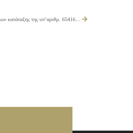
Πρακτικό Ανάρτησης Οριστικών Πινάκων κατάταξης της υπ’αριθμ. 65416/06-09-2022 ανακοίνωσης της Διεύθυνσης Πολιτισμού