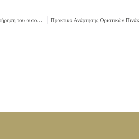
Ψήφισμα Δημοτικού Συμβουλίου Ιλίου σχετικά με τη διατήρηση του αυτοτελούς Κτηματολογικού Γραφείου στο Ίλιον