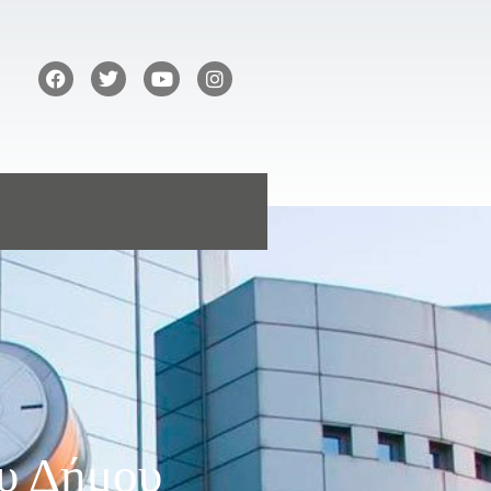
ου Δήμου