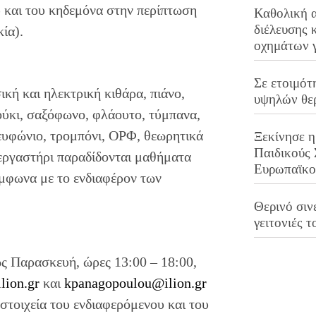
υ και του κηδεμόνα στην περίπτωση
Καθολική 
διέλευσης 
ία).
οχημάτων 
Σε ετοιμότ
ή και ηλεκτρική κιθάρα, πιάνο,
υψηλών θε
ζούκι, σαξόφωνο, φλάουτο, τύμπανα,
 ευφώνιο, τρομπόνι, ΟΡΦ, θεωρητικά
Ξεκίνησε η
Παιδικούς
εργαστήρι παραδίδονται μαθήματα
Ευρωπαϊκ
μφωνα με το ενδιαφέρον των
Θερινό σινε
γειτονιές τ
ς Παρασκευή, ώρες 13:00 – 18:00,
lion.gr
και
kpanagopoulou@ilion.gr
στοιχεία του ενδιαφερόμενου και του