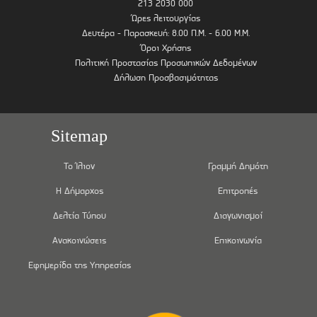
213 2030 000
Ώρες λειτουργίας
Δευτέρα - Παρασκευή: 8.00 Π.Μ. - 6.00 Μ.Μ.
Όροι Χρήσης
Πολιτική Προστασίας Προσωπικών Δεδομένων
Δήλωση Προσβασιμότητας
Sitemap
Το Ίλιον
Γραμμή Δημότη
Η Δήμαρχος
Επιτροπές
Δελτία Τύπου
Διαγωνισμοί
Ανακοινώσεις
Επικοινωνία
Εφημερίδα της Υπηρεσίας