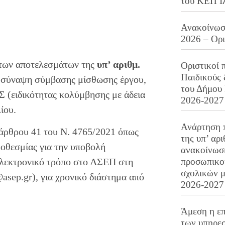
του ΚΕΠ Ι
Ανακοίνωση
2026 – Ορ
 των αποτελεσμάτων της
υπ’ αριθμ.
Οριστικοί 
Παιδικούς
 σύναψη σύμβασης μίσθωσης έργου,
του Δήμου 
ειδικότητας κολύμβησης με άδεια
2026-2027
ίου.
Ανάρτηση 
 άρθρου 41 του Ν. 4765/2021 όπως
της υπ’ αρ
ροθεσμίας για την υποβολή
ανακοίνωσ
προσωπικού
 ηλεκτρονικό τρόπο στο ΑΣΕΠ στη
σχολικών μ
asep.gr), για χρονικό διάστημα από
2026-2027
Άμεση η επ
των υπηρεσ