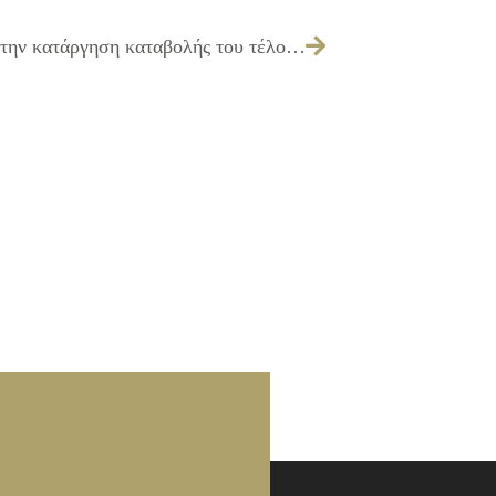
Ενημερωτικό σημείωμα αναφορικά με την κατάργηση καταβολής του τέλους 0,5% επί των ακαθαρίστων εσόδων των καταστημάτων Υ.Ε. στους Δήμους