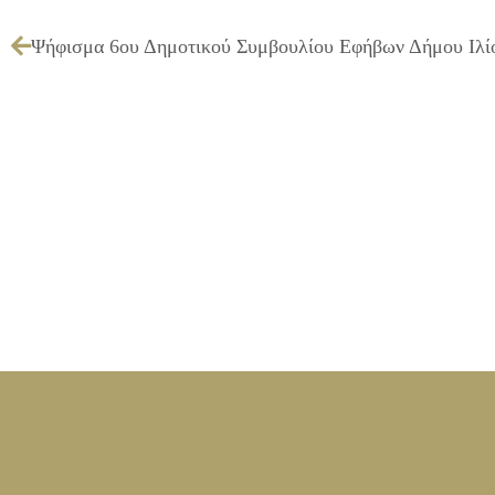
Ψήφισμα 6oυ Δημοτικού Συμβουλίου Εφήβων Δήμου Ιλί