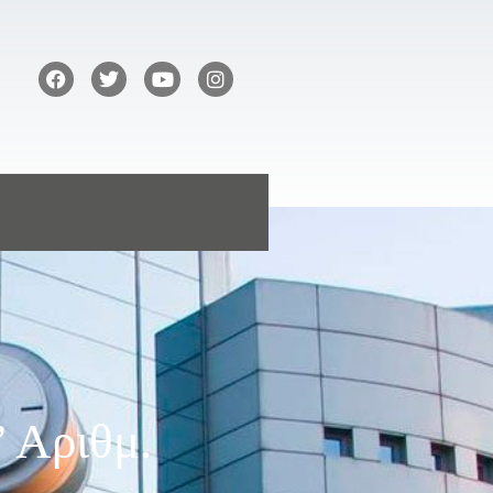
 Αριθμ.