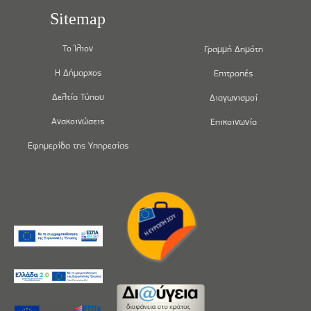
Sitemap
Το Ίλιον
Γραμμή Δημότη
Η Δήμαρχος
Επιτροπές
Δελτία Τύπου
Διαγωνισμοί
Ανακοινώσεις
Επικοινωνία
Εφημερίδα της Υπηρεσίας