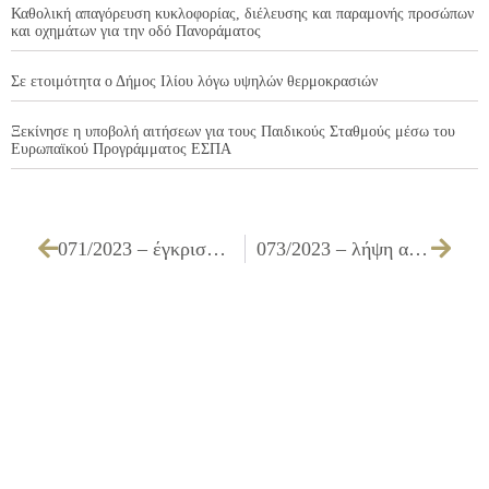
Καθολική απαγόρευση κυκλοφορίας, διέλευσης και παραμονής προσώπων
και οχημάτων για την οδό Πανοράματος
Σε ετοιμότητα ο Δήμος Ιλίου λόγω υψηλών θερμοκρασιών
Ξεκίνησε η υποβολή αιτήσεων για τους Παιδικούς Σταθμούς μέσω του
Ευρωπαϊκού Προγράμματος ΕΣΠΑ
071/2023 – έγκριση πρακτικών δικαιολογητικών συμμετοχής – τεχνικών προσφορών και οικονομικών προσφορών της επιτροπής διενέργειας του ανοικτού ηλεκτρονικού διαγωνισμού άνω των ορίων με κριτήριο κατακύρωσης την πλέον συμφέρουσα από οικονομικής άποψης προσφορά βάσει τιμής, για την «Συμπλήρωση της δομής του Κ.Η.Φ.Η. στο Δήμο Ιλίου για την ενίσχυση της λειτουργικότητάς του» με κωδικό ΟΠΣ 5054775
073/2023 – λήψη απόφασης για την άσκηση έφεσης κατά των με αριθμό 1182/2023 και 1183/2023 αποφάσεων του Διοικητικού Πρωτοδικείου Αθηνών