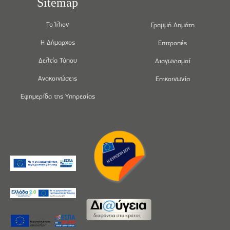
Sitemap
Το Ίλιον
Γραμμή Δημότη
Η Δήμαρχος
Επιτροπές
Δελτία Τύπου
Διαγωνισμοί
Ανακοινώσεις
Επικοινωνία
Εφημερίδα της Υπηρεσίας