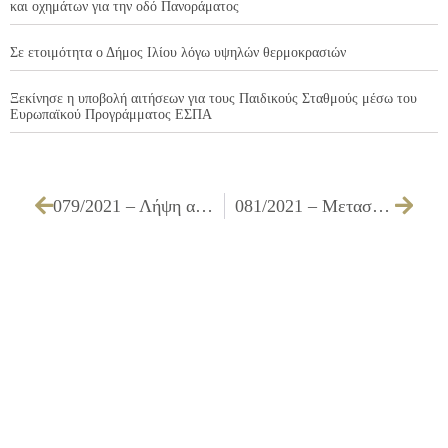
και οχημάτων για την οδό Πανοράματος
Σε ετοιμότητα ο Δήμος Ιλίου λόγω υψηλών θερμοκρασιών
Ξεκίνησε η υποβολή αιτήσεων για τους Παιδικούς Σταθμούς μέσω του
Ευρωπαϊκού Προγράμματος ΕΣΠΑ
079/2021 – Λήψη απόφασης για την έγκριση του 2ου Τελικού Τακτοποιητικού Ανακεφαλαιωτικού Πίνακα του έργου ΕΡΓΑΣΙΕΣ ΑΝΑΚΑΤΑΣΚΕΥΗΣ ΔΑΠΕΔΟΥ ΣΤΟ ΓΗΠΕΔΟ ΕΠΙ ΤΗΣ ΟΔΟΥ ΙΓΝΑΤΙΟΥ ΕΡΓ. Ζ1/15
081/2021 – Μετασκευή υφιστάμενου κτηρίου σε παιδικό σταθμό στο πάρκο Φοινίκων του Δήμου Ιλίου – χορήγηση 3ης παράτασης (2ης κανονικής παράτασης) παράτασης εργασιών