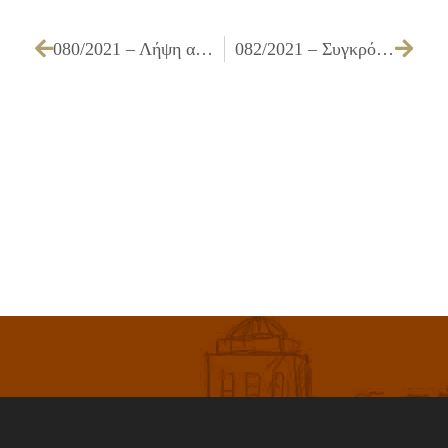
080/2021 – Λήψη απόφασης για την έγκριση του 2ου Τελικού Τακτοποιητικού Ανακεφαλαιωτικού Πίνακα του έργου ΑΝΑΚΑΤΑΣΚΕΥΗ ΚΑΤΕΣΤΡΑΜΜΕΝΩΝ ΚΑΙ ΚΑΤΑΣΚΕΥΗ ΝΕΩΝ ΠΕΖΟΔΡΟΜΙΩΝ ΤΟΥ ΔΗΜΟΥ ΕΡΓ. Α2/14
082/2021 – Συγκρότηση επιτροπής παράδοσης για την εκποίηση με ανακύκλωση φωτιστικών σωμάτων από τους αποθηκευτικούς χώρους του Δήμου Ιλίου