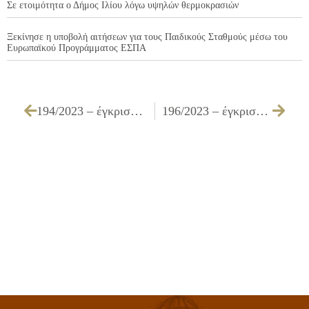
Σε ετοιμότητα ο Δήμος Ιλίου λόγω υψηλών θερμοκρασιών
Ξεκίνησε η υποβολή αιτήσεων για τους Παιδικούς Σταθμούς μέσω του
Ευρωπαϊκού Προγράμματος ΕΣΠΑ
194/2023 – έγκριση τεχνικών προδιαγραφών, καθορισμός όρων διακήρυξης, και τρόπου εκτέλεσης και συγκρότησης επιτροπής διενέργειας διαγωνισμού και αξιολόγησης υποβαλλόμενων προσφορών, που αφορoύν στον ανοιχτό ηλεκτρονικό διαγωνισμό κάτω των ορίων με κριτήριο ανάθεσης την πλέον συμφέρουσα από οικονομική άποψη προσφορά αποκλειστικά βάσει τιμής, για τις «Υπηρεσίες στελέχωσης, συντήρησης και επίβλεψης ορθής λειτουργίας κολυμβητηρίου στο Εθνικό Κέντρο Αποκατάστασης του Δήμου Ιλίου»
196/2023 – έγκριση τεχνικών προδιαγραφών, καθορισμός όρων διακήρυξης, τρόπου εκτέλεσης, και συγκρότησης επιτροπής διενέργειας του ανοικτού ηλεκτρονικού διαγωνισμού άνω των ορίων με τίτλο: «Δημιουργία Γωνιών Ανακύκλωσης στο Δήμο Ιλίου»